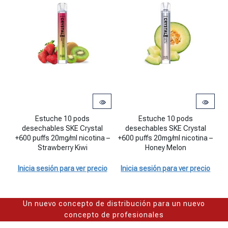
Estuche 10 pods desechables SKE Crystal +600 puffs 20mg/ml nicot
Estuche 10 pods desechables SKE 
Es
Estuche 10 pods
Estuche 10 pods
desechables SKE Crystal
desechables SKE Crystal
+600 puffs 20mg/ml nicotina –
+600 puffs 20mg/ml nicotina –
+
Strawberry Kiwi
Honey Melon
Inicia sesión para ver precio
Inicia sesión para ver precio
I
Un nuevo concepto de distribución para un nuevo
concepto de profesionales