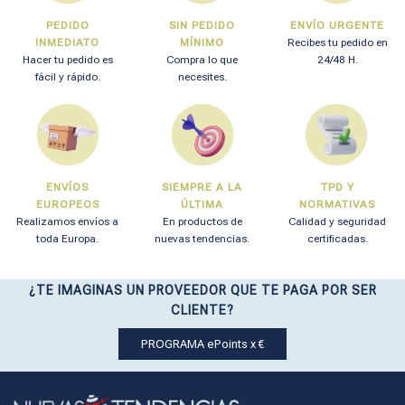
PEDIDO
SIN PEDIDO
ENVÍO URGENTE
INMEDIATO
MÍNIMO
Recibes tu pedido en
Hacer tu pedido es
Compra lo que
24/48 H.
fácil y rápido.
necesites.
ENVÍOS
SIEMPRE A LA
TPD Y
EUROPEOS
ÚLTIMA
NORMATIVAS
Realizamos envíos a
En productos de
Calidad y seguridad
toda Europa.
nuevas tendencias.
certificadas.
¿TE IMAGINAS UN PROVEEDOR QUE TE PAGA POR SER
CLIENTE?
PROGRAMA ePoints x €