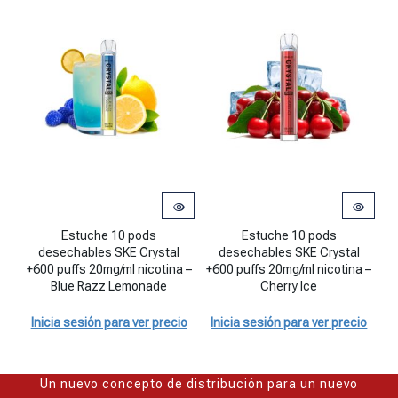
Estuche 10 pods desechables SKE Crystal +600 puffs 20mg/ml nic
Estuche 10 pods desechables SKE C
Es
Estuche 10 pods
Estuche 10 pods
desechables SKE Crystal
desechables SKE Crystal
+600 puffs 20mg/ml nicotina –
+600 puffs 20mg/ml nicotina –
+
Blue Razz Lemonade
Cherry Ice
Inicia sesión para ver precio
Inicia sesión para ver precio
I
Un nuevo concepto de distribución para un nuevo