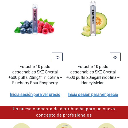
Estuche 10 pods desechables SKE Crystal +600 puffs 20mg/ml nicot
Estuche 10 pods desechables SKE 
Es
Estuche 10 pods
Estuche 10 pods
desechables SKE Crystal
desechables SKE Crystal
+600 puffs 20mg/ml nicotina –
+600 puffs 20mg/ml nicotina –
+
Blueberry Sour Raspberry
Honey Melon
Inicia sesión para ver precio
Inicia sesión para ver precio
I
Un nuevo concepto de distribución para un nuevo
concepto de profesionales