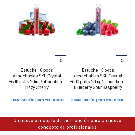
Estuche 10 pods desechables SKE Crystal +600 puffs 20mg/ml nicot
Estuche 10 pods desechables SKE C
Es
Estuche 10 pods
Estuche 10 pods
desechables SKE Crystal
desechables SKE Crystal
+600 puffs 20mg/ml nicotina –
+600 puffs 20mg/ml nicotina –
+
Fizzy Cherry
Blueberry Sour Raspberry
Inicia sesión para ver precio
Inicia sesión para ver precio
I
Un nuevo concepto de distribución para un nuevo
concepto de profesionales