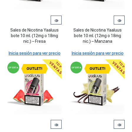
Sales de Nicotina Yaaluus
Sales de Nicotina Yaaluus
bote 10 ml. (12mg o 18mg
bote 10 ml. (12mg o 18mg
nic.) – Fresa
nic.) – Manzana
Inicia sesión para ver precio
Inicia sesión para ver precio
VENTAS
VENTAS
TOP
TOP
OFERTA
OFERTA
OUTLET!
OUTLET!