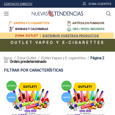
ZONA CLIENTES
CONTACTO DIRECTO
VAPERS Y E-CIGARETTES
ARTÍCULOS FUMADOR
SHISHAS Y CACHIMBAS
CBD / WEED SMOKERS
|
ZONA OUTLET
DISTRIBUIR VUESTROS PRODUCTOS
OUTLET VAPEO Y E-CIGARETTES
Inicio
Zona Outlet
Outlet Vapeo y E-cigarettes
Página 2
FILTRAR POR CARACTERÍSTICAS
OFERTA
OFERTA
OUTLET!
OUTLET!
NUEVO
NUEVO