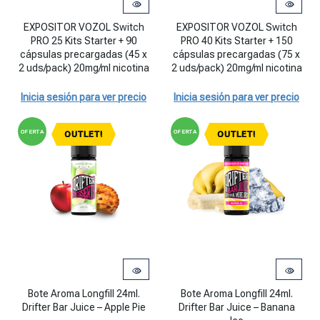
EXPOSITOR VOZOL Switch PRO 25 Kits Starter + 90 cápsulas precar
EXPOSITOR VOZOL Switch PRO 40 K
EXPOSITOR VOZOL Switch
EXPOSITOR VOZOL Switch
PRO 25 Kits Starter + 90
PRO 40 Kits Starter + 150
cápsulas precargadas (45 x
cápsulas precargadas (75 x
2 uds/pack) 20mg/ml nicotina
2 uds/pack) 20mg/ml nicotina
Inicia sesión para ver precio
Inicia sesión para ver precio
OFERTA
OFERTA
OUTLET!
OUTLET!
Bote Aroma Longfill 24ml. Drifter Bar Juice - Apple Pie cantidad
Bote Aroma Longfill 24ml. Drifter
Bote Aroma Longfill 24ml.
Bote Aroma Longfill 24ml.
Drifter Bar Juice – Apple Pie
Drifter Bar Juice – Banana