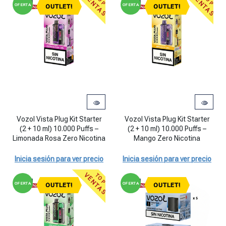
VENTAS
VENTAS
TOP
TOP
OFERTA
OFERTA
OUTLET!
OUTLET!
Vozol Vista Plug Kit Starter (2 + 10 ml) 10.000 Puffs - Limonada Ros
Vozol Vista Plug Kit Starter (2 +
Vozol Vista Plug Kit Starter
Vozol Vista Plug Kit Starter
(2 + 10 ml) 10.000 Puffs –
(2 + 10 ml) 10.000 Puffs –
Limonada Rosa Zero Nicotina
Mango Zero Nicotina
Inicia sesión para ver precio
Inicia sesión para ver precio
VENTAS
TOP
OFERTA
OFERTA
OUTLET!
OUTLET!