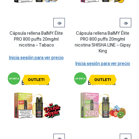
Cápsula rellena BalMY Élite PRO 800 puffs 20mg/ml nicotina - Taba
Cápsula rellena BalMY Élite PRO 
Cápsula rellena BalMY Élite
Cápsula rellena BalMY Élite
PRO 800 puffs 20mg/ml
PRO 800 puffs 20mg/ml
nicotina – Tabaco
nicotina SHISHA LINE – Gipsy
King
Inicia sesión para ver precio
Inicia sesión para ver precio
OFERTA
OFERTA
OUTLET!
OUTLET!