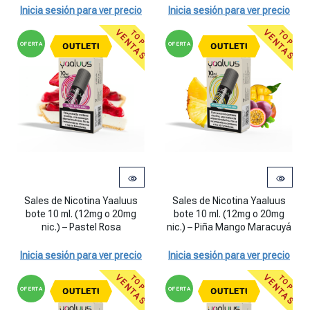
Inicia sesión para ver precio
Inicia sesión para ver precio
VENTAS
VENTAS
TOP
TOP
OFERTA
OFERTA
OUTLET!
OUTLET!
Sales de Nicotina Yaaluus
Sales de Nicotina Yaaluus
bote 10 ml. (12mg o 20mg
bote 10 ml. (12mg o 20mg
nic.) – Pastel Rosa
nic.) – Piña Mango Maracuyá
Inicia sesión para ver precio
Inicia sesión para ver precio
VENTAS
VENTAS
TOP
TOP
OFERTA
OFERTA
OUTLET!
OUTLET!