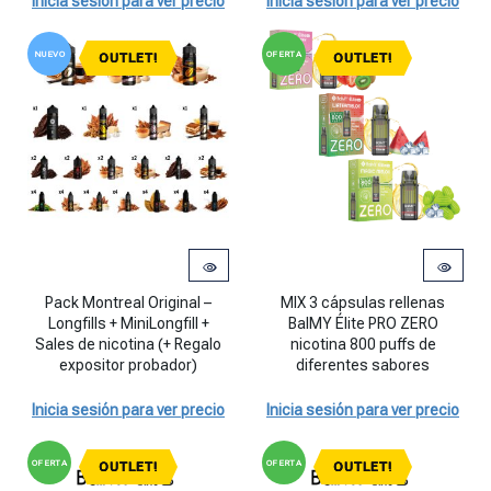
Inicia sesión para ver precio
Inicia sesión para ver precio
NUEVO
OFERTA
OUTLET!
OUTLET!
Pack Montreal Original - Longfills + MiniLongfill + Sales de nicotina
MIX 3 cápsulas rellenas BalMY Él
Pack Montreal Original –
MIX 3 cápsulas rellenas
Longfills + MiniLongfill +
BalMY Élite PRO ZERO
Sales de nicotina (+ Regalo
nicotina 800 puffs de
expositor probador)
diferentes sabores
Inicia sesión para ver precio
Inicia sesión para ver precio
OFERTA
OFERTA
OUTLET!
OUTLET!