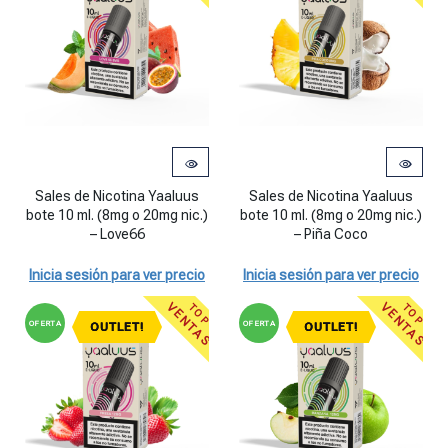
Sales de Nicotina Yaaluus
Sales de Nicotina Yaaluus
bote 10 ml. (8mg o 20mg nic.)
bote 10 ml. (8mg o 20mg nic.)
– Love66
– Piña Coco
Inicia sesión para ver precio
Inicia sesión para ver precio
VENTAS
VENTAS
TOP
TOP
OFERTA
OFERTA
OUTLET!
OUTLET!