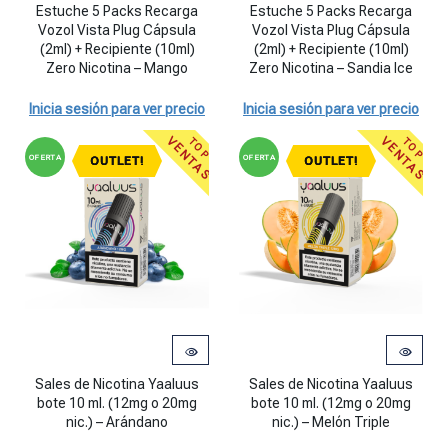
Estuche 5 Packs Recarga Vozol Vista Plug Cápsula (2ml) + Recipien
Estuche 5 Packs Recarga Vozol Vi
Estuche 5 Packs Recarga
Estuche 5 Packs Recarga
Vozol Vista Plug Cápsula
Vozol Vista Plug Cápsula
(2ml) + Recipiente (10ml)
(2ml) + Recipiente (10ml)
Zero Nicotina – Mango
Zero Nicotina – Sandia Ice
Inicia sesión para ver precio
Inicia sesión para ver precio
VENTAS
VENTAS
TOP
TOP
OFERTA
OFERTA
OUTLET!
OUTLET!
Sales de Nicotina Yaaluus
Sales de Nicotina Yaaluus
bote 10 ml. (12mg o 20mg
bote 10 ml. (12mg o 20mg
nic.) – Arándano
nic.) – Melón Triple