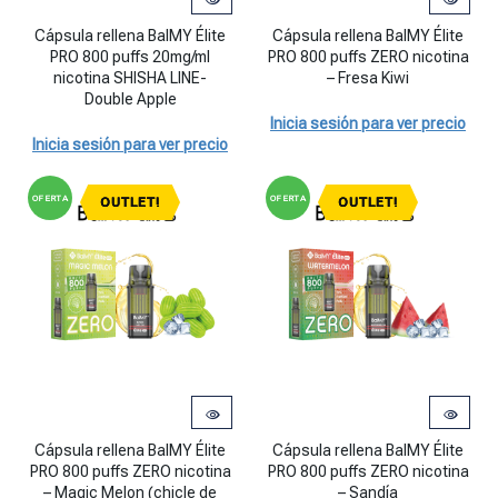
Cápsula rellena BalMY Élite PRO 800 puffs 20mg/ml nicotina SHISHA
Cápsula rellena BalMY Élite PRO 
Cápsula rellena BalMY Élite
Cápsula rellena BalMY Élite
PRO 800 puffs 20mg/ml
PRO 800 puffs ZERO nicotina
nicotina SHISHA LINE-
– Fresa Kiwi
Double Apple
Inicia sesión para ver precio
Inicia sesión para ver precio
OFERTA
OFERTA
OUTLET!
OUTLET!
Cápsula rellena BalMY Élite PRO 800 puffs ZERO nicotina - Magic M
Cápsula rellena BalMY Élite PRO 
Cápsula rellena BalMY Élite
Cápsula rellena BalMY Élite
PRO 800 puffs ZERO nicotina
PRO 800 puffs ZERO nicotina
– Magic Melon (chicle de
– Sandía