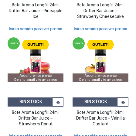
Bote Aroma Longfill 24ml. Drifter Bar Juice - Pineapple Ice cantidad
Bote Aroma Longfill 24ml. Drifte
Bote Aroma Longfill 24ml.
Bote Aroma Longfill 24ml.
Drifter Bar Juice – Pineapple
Drifter Bar Juice –
Ice
Strawberry Cheesecake
Inicia sesión para ver precio
Inicia sesión para ver precio
OFERTA
OFERTA
OUTLET!
OUTLET!
¡Repondremos pronto!
¡Repondremos pronto!
Deja tu email y te avisamos
Deja tu email y te avisamos
SIN STOCK
SIN STOCK
Bote Aroma Longfill 24ml.
Bote Aroma Longfill 24ml.
Drifter Bar Juice –
Drifter Bar Juice – Vainilla
Strawberry Donut
Custard