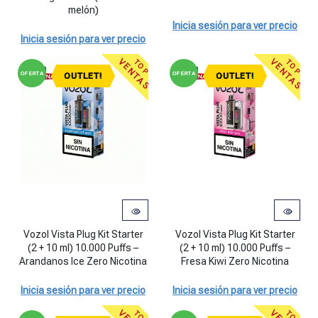
melón)
Inicia sesión para ver precio
Inicia sesión para ver precio
VENTAS
VENTAS
TOP
TOP
OFERTA
OFERTA
OUTLET!
OUTLET!
Vozol Vista Plug Kit Starter (2 + 10 ml) 10.000 Puffs - Arandanos Ic
Vozol Vista Plug Kit Starter (2 + 
Vozol Vista Plug Kit Starter
Vozol Vista Plug Kit Starter
(2 + 10 ml) 10.000 Puffs –
(2 + 10 ml) 10.000 Puffs –
Arandanos Ice Zero Nicotina
Fresa Kiwi Zero Nicotina
Inicia sesión para ver precio
Inicia sesión para ver precio