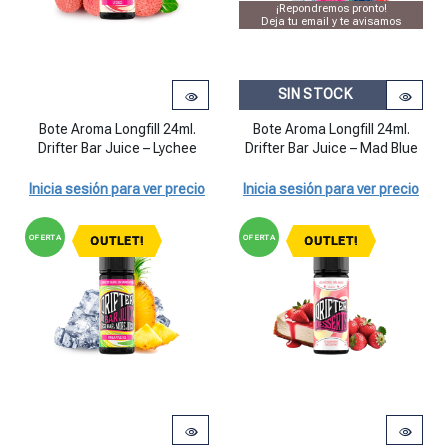
¡Repondremos pronto!
Deja tu email y te avisamos
SIN STOCK
Bote Aroma Longfill 24ml. Drifter Bar Juice - Lychee cantidad
Bote Aroma Longfill 24ml.
Bote Aroma Longfill 24ml.
Drifter Bar Juice – Lychee
Drifter Bar Juice – Mad Blue
Inicia sesión para ver precio
Inicia sesión para ver precio
OFERTA
OFERTA
OUTLET!
OUTLET!