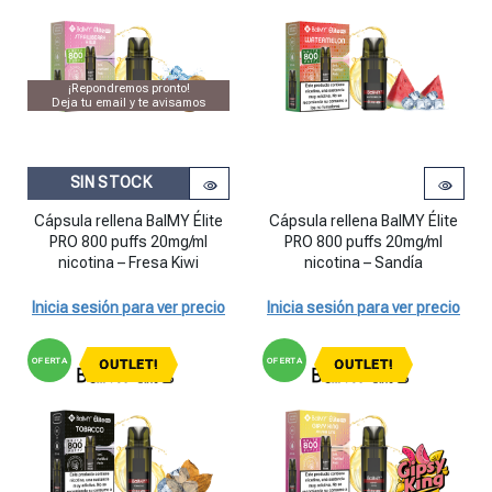
¡Repondremos pronto!
Deja tu email y te avisamos
SIN STOCK
Cápsula rellena BalMY Élite PRO 
Cápsula rellena BalMY Élite
Cápsula rellena BalMY Élite
PRO 800 puffs 20mg/ml
PRO 800 puffs 20mg/ml
nicotina – Fresa Kiwi
nicotina – Sandía
Inicia sesión para ver precio
Inicia sesión para ver precio
OFERTA
OFERTA
OUTLET!
OUTLET!