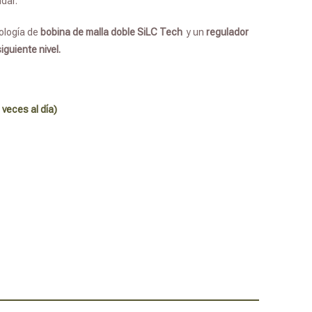
dar.
ología de
bobina de malla doble
SiLC Tech
y un
regulador
guiente nivel.
 veces al día)