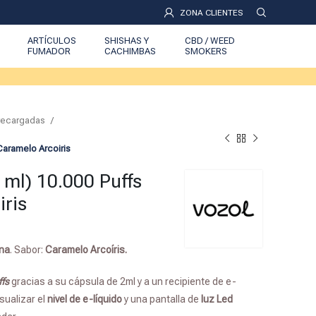
ZONA CLIENTES
ARTÍCULOS
SHISHAS Y
CBD / WEED
FUMADOR
CACHIMBAS
SMOKERS
Precargadas
 Caramelo Arcoiris
0 ml) 10.000 Puffs
iris
ina
. Sabor:
Caramelo Arcoíris.
ffs
gracias a su cápsula de 2ml y a un recipiente de e-
sualizar el
nivel de e-líquido
y una pantalla de
luz Led