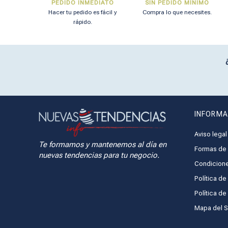
PEDIDO INMEDIATO
SIN PEDIDO MÍNIMO
Hacer tu pedido es fácil y
Compra lo que necesites.
rápido.
INFORMA
Aviso legal
Te formamos y mantenemos al día en
Formas de 
nuevas tendencias para tu negocio.
Condicione
Política de
Política d
Mapa del Si