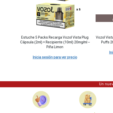
Estuche 5 Packs Recarga Vozol Vista Plug Cápsula (2ml) + 
Estuche 5 Packs Recarga Vozol Vista Plug
Vozol Vista
Cápsula (2ml) + Recipiente (10ml) 20mg/ml –
Puffs 2
Piña Limon
In
Inicia sesión para ver precio
Un nuev