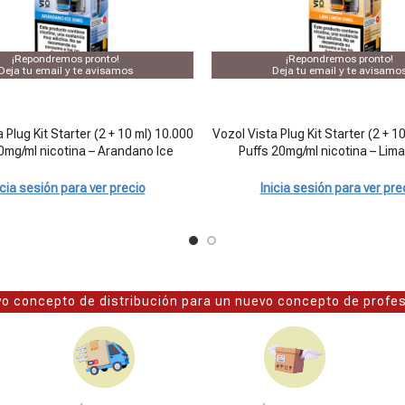
¡Repondremos pronto!
¡Repondremos pronto!
Deja tu email y te avisamos
Deja tu email y te avisamo
SIN STOCK
SIN STOCK
Recipiente (10ml) 20mg/ml - Piña Limon cantidad
 Plug Kit Starter (2 + 10 ml) 10.000
Vozol Vista Plug Kit Starter (2 + 1
0mg/ml nicotina – Arandano Ice
Puffs 20mg/ml nicotina – Lim
icia sesión para ver precio
Inicia sesión para ver pre
o concepto de distribución para un nuevo concepto de profe