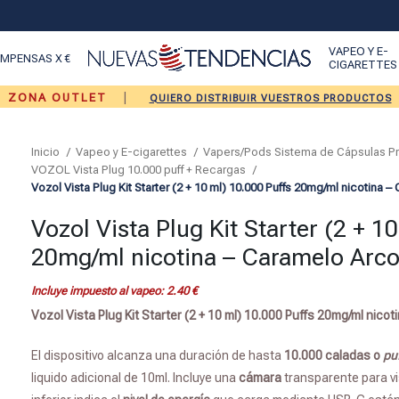
VAPEO Y E-
MPENSAS X €
CIGARETTES
|
ZONA OUTLET
QUIERO DISTRIBUIR VUESTROS PRODUCTOS
Inicio
Vapeo y E-cigarettes
Vapers/Pods Sistema de Cápsulas 
VOZOL Vista Plug 10.000 puff + Recargas
Vozol Vista Plug Kit Starter (2 + 10 ml) 10.000 Puffs 20mg/ml nicotina –
Vozol Vista Plug Kit Starter (2 + 1
20mg/ml nicotina – Caramelo Arco
Incluye impuesto al vapeo:
2.40
€
Vozol Vista Plug Kit Starter (2 + 10 ml) 10.000 Puffs 20mg/ml nicot
El dispositivo alcanza una duración de hasta
10.000 caladas o
pu
liquido adicional de 10ml. Incluye una
cámara
transparente para vi