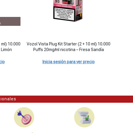
s
Vozol Vista Plug Kit Starter (2 + 10 ml) 10.000 Puffs 20mg
Vozol Vi
0 ml) 10.000
Vozol Vista Plug Kit Starter (2 + 10 ml) 10.000
Vozol Vis
a Limón
Puffs 20mg/ml nicotina – Fresa Sandía
Puf
cio
Inicia sesión para ver precio
sionales