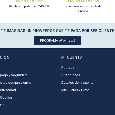
ENVÍO URGENTE
ENVÍOS EUROPEOS
Recibes tu pedido en 24/48 H.
Realizamos envíos a toda
Europa.
¿TE IMAGINAS UN PROVEEDOR QUE TE PAGA POR SER CLIENTE
PROGRAMA ePoints x €
CIÓN
MI CUENTA
Pedidos
pago y Seguridad
Direcciones
s de compra y envío
Detalles de la cuenta
 Privacidad
Mis Puntos x Euros
e Cookies
tio