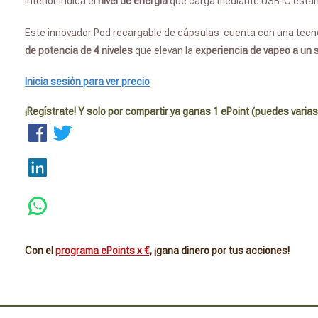
inferior indica el
nivel de energía
que carga mediante USB-C están
Este innovador Pod recargable de cápsulas cuenta con una tecn
de potencia de 4 niveles
que elevan la
experiencia de vapeo a un si
Inicia sesión para ver precio
¡Regístrate! Y solo por compartir ya ganas 1 ePoint (puedes varias
Con el
programa ePoints x €
, ¡gana dinero por tus acciones!