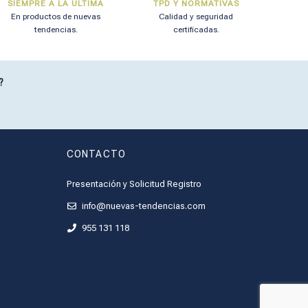
SIEMPRE A LA ÚLTIMA
TPD Y NORMATIVAS
En productos de nuevas
Calidad y seguridad
tendencias.
certificadas.
?
CONTACTO
Presentación y Solicitud Registro
info@nuevas-tendencias.com
955 131 118