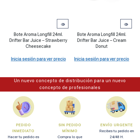
Bote Aroma Longfill 24ml. Drifter Bar Juice - Strawberry Cheeseca
Bote Aroma Longfill 24ml. Drifter 
EX
Bote Aroma Longfill 24ml.
Bote Aroma Longfill 24ml.
Drifter Bar Juice – Strawberry
Drifter Bar Juice – Cream
Cheesecake
Donut
cá
Inicia sesión para ver precio
Inicia sesión para ver precio
I
Un nuevo concepto de distribución para un nuevo
concepto de profesionales
PEDIDO
SIN PEDIDO
ENVÍO URGENTE
INMEDIATO
MÍNIMO
Recibes tu pedido en
Hacer tu pedido es
Compra lo que
24/48 H.