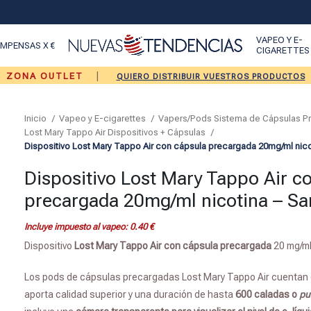
VAPEO Y E-
MPENSAS X €
CIGARETTES
|
ZONA OUTLET
QUIERO DISTRIBUIR VUESTROS PRODUCTOS
Inicio
Vapeo y E-cigarettes
Vapers/Pods Sistema de Cápsulas 
Lost Mary Tappo Air Dispositivos + Cápsulas
Dispositivo Lost Mary Tappo Air con cápsula precargada 20mg/ml nico
Dispositivo Lost Mary Tappo Air c
precargada 20mg/ml nicotina – Sa
Incluye impuesto al vapeo:
0.40
€
Dispositivo
Lost Mary Tappo Air con cápsula precargada
20 mg/ml 
Los pods de cápsulas precargadas Lost Mary Tappo Air cuentan
aporta calidad superior y una duración de hasta
600 caladas o
pu