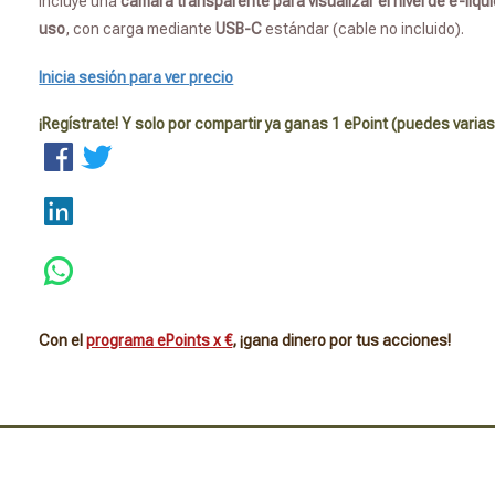
incluye una
cámara transparente para visualizar el nivel de e-líqu
uso
, con carga mediante
USB-C
estándar (cable no incluido).
Inicia sesión para ver precio
¡Regístrate! Y solo por compartir ya ganas 1 ePoint (puedes varias
Con el
programa ePoints x €
, ¡gana dinero por tus acciones!