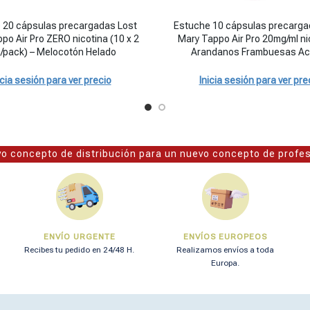
mg/ml nicotina - Triple Mango cantidad
 cápsulas precargadas Lost Mary Tappo Air Pro ZERO nicotina (10 x 2 
Estuche 10 cápsulas precargadas
 20 cápsulas precargadas Lost
Estuche 10 cápsulas precarga
po Air Pro ZERO nicotina (10 x 2
Mary Tappo Air Pro 20mg/ml ni
/pack) – Melocotón Helado
Arandanos Frambuesas Ac
icia sesión para ver precio
Inicia sesión para ver pre
o concepto de distribución para un nuevo concepto de profe
ENVÍO URGENTE
ENVÍOS EUROPEOS
Recibes tu pedido en 24/48 H.
Realizamos envíos a toda
Europa.