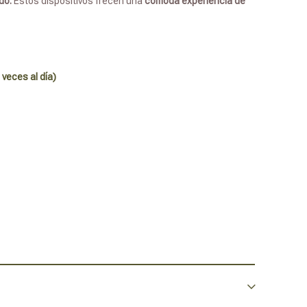
ido.
Estos dispositivos frecen una
cómoda experiencia de
 veces al día)