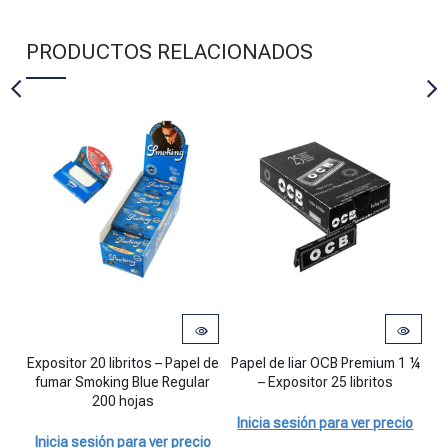
PRODUCTOS RELACIONADOS
Expositor 20 libritos - Papel de fumar Smoking Blue Regular 200 ho
Papel de liar OCB Premium 1 ¼ - Exp
Expositor 20 libritos – Papel de
Papel de liar OCB Premium 1 ¼
fumar Smoking Blue Regular
– Expositor 25 libritos
200 hojas
Inicia sesión para ver precio
Inicia sesión para ver precio
I