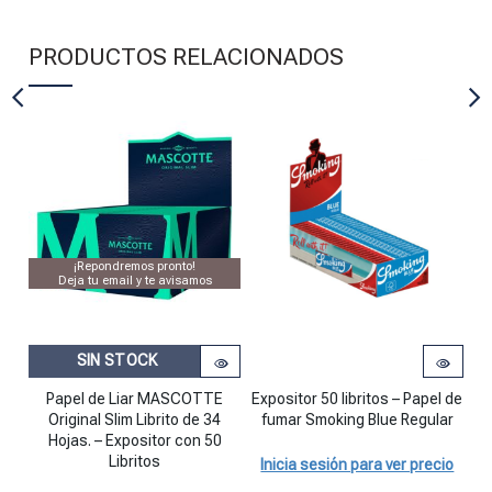
PRODUCTOS RELACIONADOS
¡Repondremos pronto!
Deja tu email y te avisamos
SIN STOCK
Expositor 50 libritos - Papel de f
Pa
Papel de Liar MASCOTTE
Expositor 50 libritos – Papel de
Original Slim Librito de 34
fumar Smoking Blue Regular
7
Hojas. – Expositor con 50
Libritos
Inicia sesión para ver precio
I