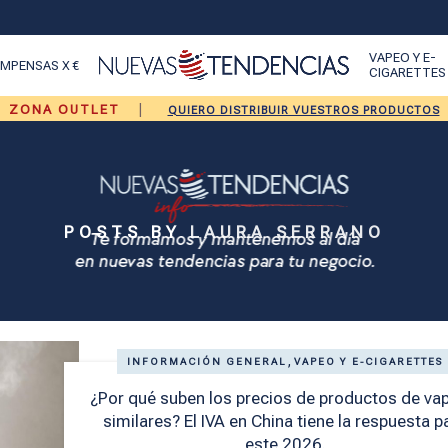
VAPEO Y E-
MPENSAS X €
CIGARETTES
|
ZONA OUTLET
QUIERO DISTRIBUIR VUESTROS PRODUCTOS
POSTS BY
LAURA SERRANO
,
INFORMACIÓN GENERAL
VAPEO Y E-CIGARETTES
¿Por qué suben los precios de productos de va
similares? El IVA en China tiene la respuesta p
este 2026.