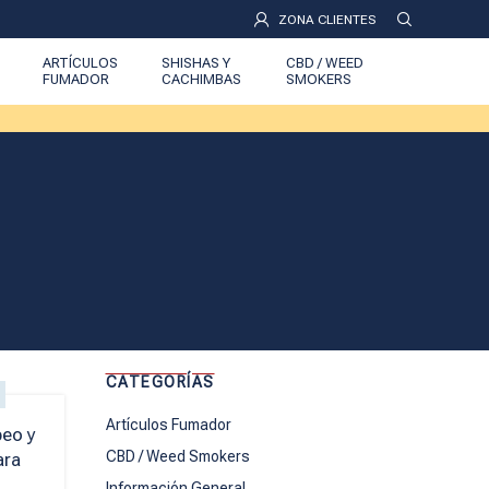
ZONA CLIENTES
ARTÍCULOS
SHISHAS Y
CBD / WEED
FUMADOR
CACHIMBAS
SMOKERS
CATEGORÍAS
Artículos Fumador
peo y
CBD / Weed Smokers
ara
Información General