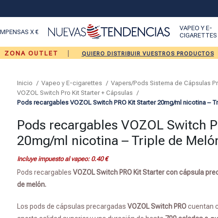
VAPEO Y E-
MPENSAS X €
CIGARETTES
|
ZONA OUTLET
QUIERO DISTRIBUIR VUESTROS PRODUCTOS
Inicio
Vapeo y E-cigarettes
Vapers/Pods Sistema de Cápsulas 
VOZOL Switch Pro Kit Starter + Cápsulas
Pods recargables VOZOL Switch PRO Kit Starter 20mg/ml nicotina – T
Pods recargables VOZOL Switch PR
20mg/ml nicotina – Triple de Meló
Incluye impuesto al vapeo:
0.40
€
Pods recargables
VOZOL Switch PRO Kit Starter con cápsula pr
de melón.
Los pods de cápsulas precargadas
VOZOL
Switch PRO
cuentan 