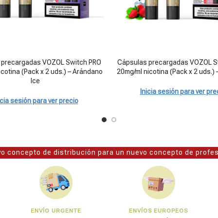
cotina - Cereza Ice cantidad
recargadas VOZOL Switch PRO 20mg/ml nicotina (Pack x 2 uds.) - Arán
Cápsulas precargadas VOZOL Switc
 precargadas VOZOL Switch PRO
Cápsulas precargadas VOZOL S
cotina (Pack x 2 uds.) – Arándano
20mg/ml nicotina (Pack x 2 uds.) 
Ice
Inicia sesión para ver pre
icia sesión para ver precio
o concepto de distribución para un nuevo concepto de profe
ENVÍO URGENTE
ENVÍOS EUROPEOS