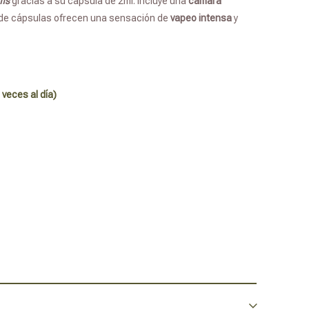
ffs
gracias a su cápsula de 2ml. Incluye una
cámara
de cápsulas ofrecen una sensación de
vapeo intensa
y
 veces al día)