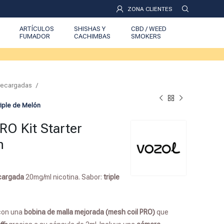
ZONA CLIENTES
ARTÍCULOS
SHISHAS Y
CBD / WEED
FUMADOR
CACHIMBAS
SMOKERS
Precargadas
riple de Melón
O Kit Starter
n
ecargada
20mg/ml nicotina. Sabor:
triple
con una
bobina de malla mejorada (mesh coil PRO)
que