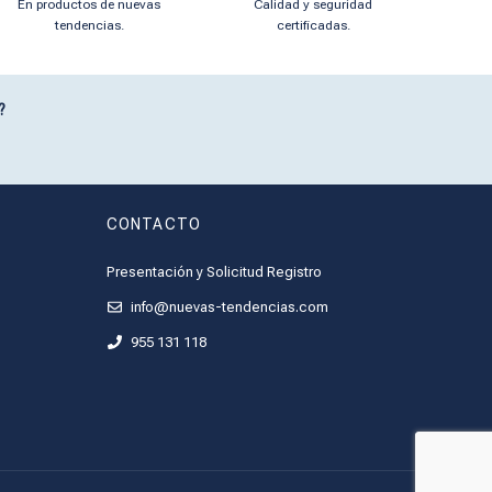
En productos de nuevas
Calidad y seguridad
tendencias.
certificadas.
?
CONTACTO
Presentación y Solicitud Registro
info@nuevas-tendencias.com
955 131 118