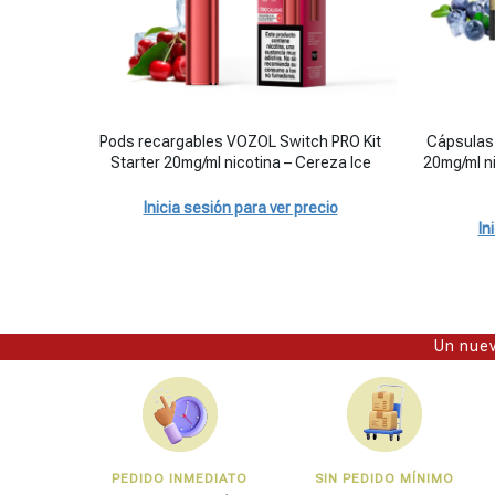
Pods recargables VOZOL Switch PRO Kit Starter 20mg/ml ni
Cápsulas p
Pods recargables VOZOL Switch PRO Kit
Cápsulas
Starter 20mg/ml nicotina – Cereza Ice
20mg/ml ni
Inicia sesión para ver precio
In
Un nuev
PEDIDO INMEDIATO
SIN PEDIDO MÍNIMO