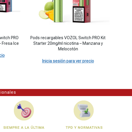
dano Ice cantidad
h PRO 20mg/ml nicotina (Pack x 2 uds.) - Fresa Ice cantidad
Pods recargables VOZOL Switch PRO Kit Starter 20mg/ml
Pods rec
witch PRO
Pods recargables VOZOL Switch PRO Kit
Pods r
– Fresa Ice
Starter 20mg/ml nicotina – Manzana y
Starte
Melocotón
cio
Inicia sesión para ver precio
sionales
SIEMPRE A LA ÚLTIMA
TPD Y NORMATIVAS