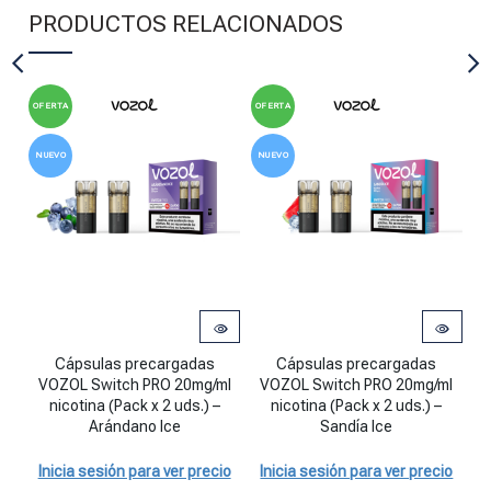
PRODUCTOS RELACIONADOS
OFERTA
OFERTA
OF
NUEVO
NUEVO
Cápsulas precargadas VOZOL Switch PRO 20mg/ml nicotina (Pack x 
Cápsulas precargadas VOZOL Switch
Po
Cápsulas precargadas
Cápsulas precargadas
VOZOL Switch PRO 20mg/ml
VOZOL Switch PRO 20mg/ml
nicotina (Pack x 2 uds.) –
nicotina (Pack x 2 uds.) –
2
Arándano Ice
Sandía Ice
I
Inicia sesión para ver precio
Inicia sesión para ver precio