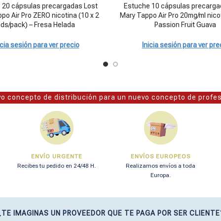
20mg/ml nicotina - Triple Melon cantidad
 cápsulas precargadas Lost Mary Tappo Air Pro ZERO nicotina (10 x 2 
Estuche 10 cápsulas precargadas 
 20 cápsulas precargadas Lost
Estuche 10 cápsulas precarga
po Air Pro ZERO nicotina (10 x 2
Mary Tappo Air Pro 20mg/ml nicot
ds/pack) – Fresa Helada
Passion Fruit Guava
icia sesión para ver precio
Inicia sesión para ver pre
o concepto de distribución para un nuevo concepto de profe
ENVÍO URGENTE
ENVÍOS EUROPEOS
Recibes tu pedido en 24/48 H.
Realizamos envíos a toda
Europa.
¿TE IMAGINAS UN PROVEEDOR QUE TE PAGA POR SER CLIENTE