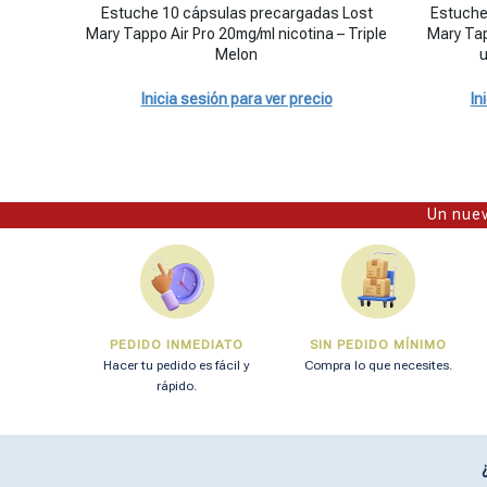
Estuche 10 cápsulas precargadas Lost Mary Tappo Air Pro 
Estuche 20
Estuche 10 cápsulas precargadas Lost
Estuche
Mary Tappo Air Pro 20mg/ml nicotina – Triple
Mary Tap
Melon
u
Inicia sesión para ver precio
In
Un nuev
PEDIDO INMEDIATO
SIN PEDIDO MÍNIMO
Hacer tu pedido es fácil y
Compra lo que necesites.
rápido.