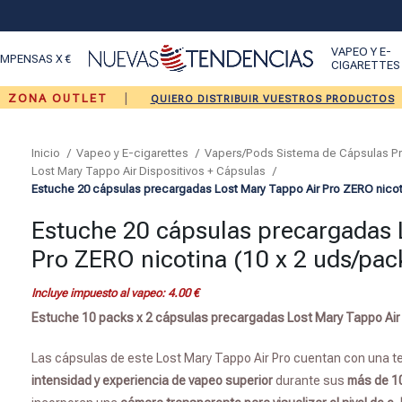
VAPEO Y E-
MPENSAS X €
CIGARETTES
|
ZONA OUTLET
QUIERO DISTRIBUIR VUESTROS PRODUCTOS
Inicio
Vapeo y E-cigarettes
Vapers/Pods Sistema de Cápsulas 
Lost Mary Tappo Air Dispositivos + Cápsulas
Estuche 20 cápsulas precargadas Lost Mary Tappo Air Pro ZERO nicoti
Estuche 20 cápsulas precargadas 
Pro ZERO nicotina (10 x 2 uds/pac
Incluye impuesto al vapeo:
4.00
€
Estuche 10 packs x 2 cápsulas precargadas Lost Mary Tappo Air
Las cápsulas de este Lost Mary Tappo Air Pro cuentan con una t
intensidad y experiencia de vapeo superior
durante sus
más de 1