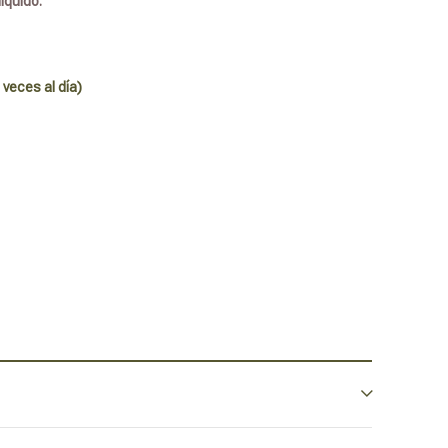
íquido.
 veces al día)