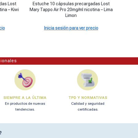
uds/pack) - Fresa Helada cantidad
Lost Mary Tappo Air Pro 20mg/ml nicotina - Kiwi Passion Fruit Guava c
Estuche 10 cápsulas precargadas Lost Mary Tappo Air Pr
Disposit
das Lost
Estuche 10 cápsulas precargadas Lost
Disposit
ina – Kiwi
Mary Tappo Air Pro 20mg/ml nicotina – Lima
precarga
Limon
cio
Inicia sesión para ver precio
sionales
SIEMPRE A LA ÚLTIMA
TPD Y NORMATIVAS
En productos de nuevas
Calidad y seguridad
tendencias.
certificadas.
?