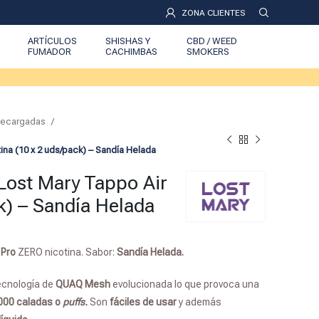
ZONA CLIENTES
ARTÍCULOS
SHISHAS Y
CBD / WEED
FUMADOR
CACHIMBAS
SMOKERS
Precargadas
na (10 x 2 uds/pack) – Sandía Helada
Lost Mary Tappo Air
k) – Sandía Helada
 Pro
ZERO nicotina. Sabor:
Sandía Helada
.
ecnología de
QUAQ Mesh
evolucionada lo que provoca una
000 caladas o
puffs.
Son
fáciles de usar
y además