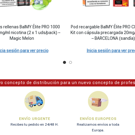
 puffs de diferentes sabores cantidad
ellenas BalMY Élite PRO 1000 puffs 20mg/ml nicotina (2 x 1 uds/pack) -
Pod recargable BalMY Élite PRO C
 rellenas BalMY Élite PRO 1000
Pod recargable BalMY Élite PRO C
mg/ml nicotina (2 x 1 uds/pack) –
Kit con cápsula precargada 20mg/
Magic Melon
– BARCELONA (sandía)
icia sesión para ver precio
Inicia sesión para ver pre
o concepto de distribución para un nuevo concepto de profe
ENVÍO URGENTE
ENVÍOS EUROPEOS
Recibes tu pedido en 24/48 H.
Realizamos envíos a toda
Europa.