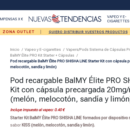
VAPEO Y E-
MPENSAS X €
CIGARETTES
|
ZONA OUTLET
QUIERO DISTRIBUIR VUESTROS PRODUCTOS
Inicio
Vapeo y E-cigarettes
Vapers/Pods Sistema de Cápsulas 
BalMY Élite PRO Kit Starter + Cápsulas
Pod recargable BalMY Élite PRO SHISHA LINE Starter Kit con cápsula 
melocotón, sandía y limón)
Pod recargable BalMY Élite PRO S
Kit con cápsula precargada 20mg/m
(melón, melocotón, sandía y limón
Incluye impuesto al vapeo:
0.40
€
Starter Kit
BalMY Élite PRO SHISHA LINE formados por dispositivo
sabor
KISS (melón, melocotón, sandía y limón).