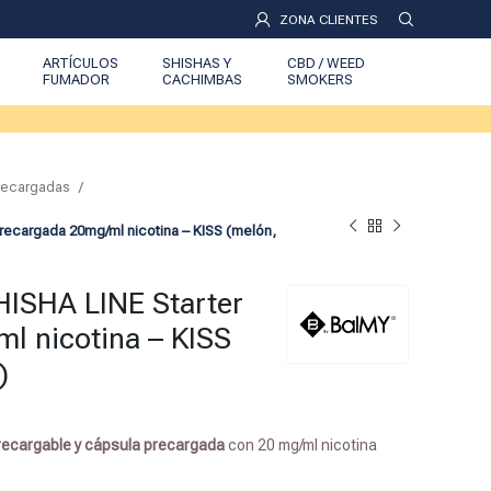
ZONA CLIENTES
ARTÍCULOS
SHISHAS Y
CBD / WEED
FUMADOR
CACHIMBAS
SMOKERS
Precargadas
precargada 20mg/ml nicotina – KISS (melón,
HISHA LINE Starter
l nicotina – KISS
)
 recargable y cápsula precargada
con 20 mg/ml nicotina