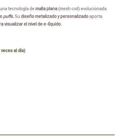
 una tecnología de
malla plana
(mesh coil) evolucionada
 o
puffs.
Su
diseño metalizado y personalizado
aporta
 visualizar el nivel de e-líquido.
 veces al día)