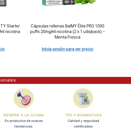
 Magic Melon cantidad
ITY Starter Kit con cápsula precargada 20mg/ml nicotina - BARCELONA 
Cápsulas rellenas BalMY Élite PRO 1000 puffs 20mg/ml ni
Pod reca
ITY Starter
Cápsulas rellenas BalMY Élite PRO 1000
Pod reca
ml nicotina
puffs 20mg/ml nicotina (2 x 1 uds/pack) –
Kit con 
Menta Fresca
cio
Inicia sesión para ver precio
sionales
SIEMPRE A LA ÚLTIMA
TPD Y NORMATIVAS
En productos de nuevas
Calidad y seguridad
tendencias.
certificadas.