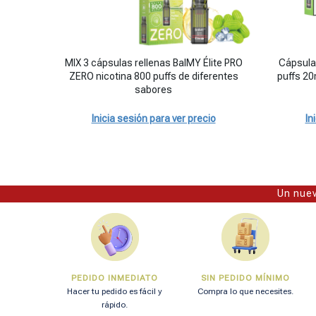
MIX 3 cápsulas rellenas BalMY Élite PRO ZERO nicotina 800
Cápsulas r
MIX 3 cápsulas rellenas BalMY Élite PRO
Cápsulas
ZERO nicotina 800 puffs de diferentes
puffs 20
sabores
Inicia sesión para ver precio
In
Un nuev
PEDIDO INMEDIATO
SIN PEDIDO MÍNIMO
Hacer tu pedido es fácil y
Compra lo que necesites.
rápido.