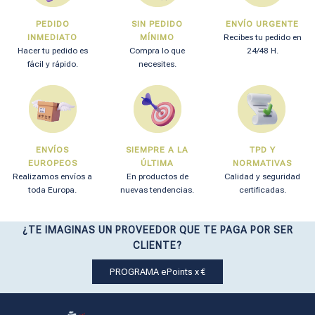
PEDIDO
SIN PEDIDO
ENVÍO URGENTE
INMEDIATO
MÍNIMO
Recibes tu pedido en
Hacer tu pedido es
Compra lo que
24/48 H.
fácil y rápido.
necesites.
ENVÍOS
SIEMPRE A LA
TPD Y
EUROPEOS
ÚLTIMA
NORMATIVAS
Realizamos envíos a
En productos de
Calidad y seguridad
toda Europa.
nuevas tendencias.
certificadas.
¿TE IMAGINAS UN PROVEEDOR QUE TE PAGA POR SER
CLIENTE?
PROGRAMA ePoints x €