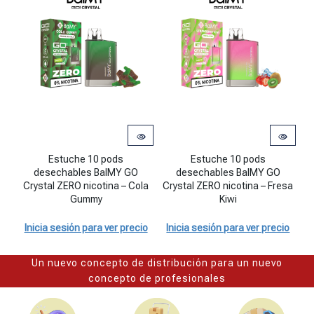
Estuche 10 pods desechables BalMY GO Crystal ZERO nicotina – 
Estuche 10 pods desechables BalM
Estuche 10 pods
Estuche 10 pods
E
desechables BalMY GO
desechables BalMY GO
Crystal ZERO nicotina – Cola
Crystal ZERO nicotina – Fresa
Gummy
Kiwi
I
Inicia sesión para ver precio
Inicia sesión para ver precio
Un nuevo concepto de distribución para un nuevo
concepto de profesionales