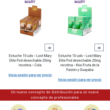
Estuche 10 uds - Lost Mary Elite Pod desechable 20mg nicotina - C
Estuche 10 uds - Lost Mary Elite P
Es
Estuche 10 uds – Lost Mary
Estuche 10 uds – Lost Mary
E
Elite Pod desechable 20mg
Elite Pod desechable 20mg
nicotina – Cola
nicotina – Kiwi Fruta de la
n
Pasión y Guayaba
Inicia sesión para ver precio
Inicia sesión para ver precio
I
Un nuevo concepto de distribución para un nuevo
concepto de profesionales