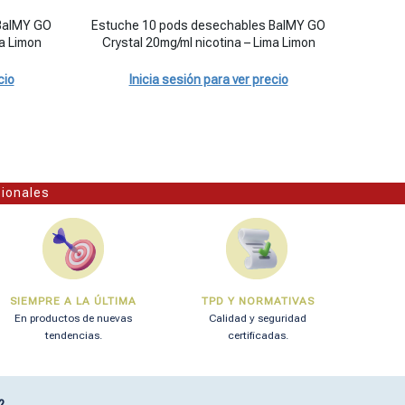
lla cantidad
Y GO Crystal 20mg/ml nicotina – Cola Limon cantidad
Estuche 10 pods desechables BalMY GO Crystal 20mg/ml 
Estuche 
BalMY GO
Estuche 10 pods desechables BalMY GO
Estu
la Limon
Crystal 20mg/ml nicotina – Lima Limon
dese
cio
Inicia sesión para ver precio
sionales
SIEMPRE A LA ÚLTIMA
TPD Y NORMATIVAS
En productos de nuevas
Calidad y seguridad
tendencias.
certificadas.