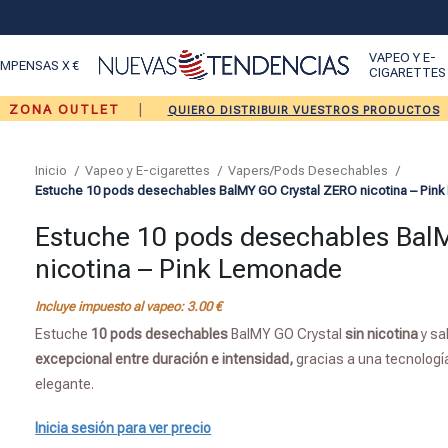
VAPEO Y E-
MPENSAS X €
CIGARETTES
|
ZONA OUTLET
QUIERO DISTRIBUIR VUESTROS PRODUCTOS
Inicio
Vapeo y E-cigarettes
Vapers/Pods Desechables
Estuche 10 pods desechables BalMY GO Crystal ZERO nicotina – Pin
Estuche 10 pods desechables Bal
nicotina – Pink Lemonade
Incluye impuesto al vapeo:
3.00
€
Estuche
10 pods
desechables
BalMY GO Crystal
sin nicotina
y s
excepcional entre duración e intensidad,
gracias a una tecnolog
elegante.
Inicia sesión para ver precio