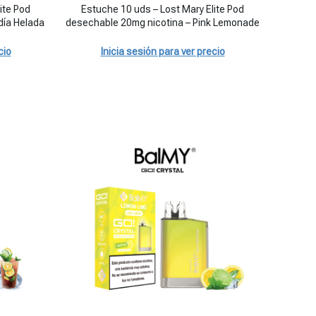
SIN STOCK
ntidad
ite Pod
Estuche 10 uds – Lost Mary Elite Pod
día Helada
desechable 20mg nicotina – Pink Lemonade
cio
Inicia sesión para ver precio