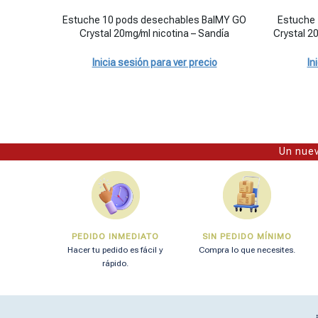
Estuche 10 pods desechables BalMY GO Crystal 20mg/ml ni
Estuche 10
Estuche 10 pods desechables BalMY GO
Estuche
Crystal 20mg/ml nicotina – Sandía
Crystal 20
Inicia sesión para ver precio
In
Un nuev
PEDIDO INMEDIATO
SIN PEDIDO MÍNIMO
Hacer tu pedido es fácil y
Compra lo que necesites.
rápido.