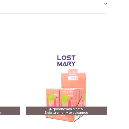
¡Repondremos pronto!
s
Deja tu email y te avisamos