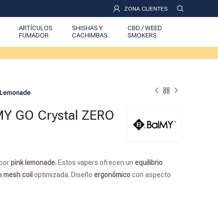
ZONA CLIENTES
ARTÍCULOS
SHISHAS Y
CBD / WEED
FUMADOR
CACHIMBAS
SMOKERS
k Lemonade
MY GO Crystal ZERO
abor
pink lemonade.
Estos vapers ofrecen un
equilibrio
ía
mesh coil
optimizada. Diseño
ergonómico
con aspecto