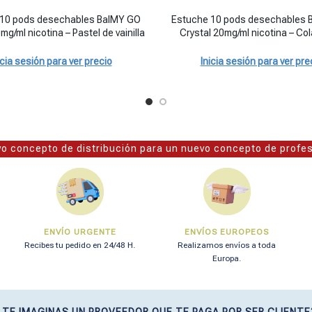
cotina – Sandía cantidad
 pods desechables BalMY GO Crystal 20mg/ml nicotina – Pastel de vaini
Estuche 10 pods desechables BalM
 10 pods desechables BalMY GO
Estuche 10 pods desechables 
mg/ml nicotina – Pastel de vainilla
Crystal 20mg/ml nicotina – Co
icia sesión para ver precio
Inicia sesión para ver pre
o concepto de distribución para un nuevo concepto de profe
ENVÍO URGENTE
ENVÍOS EUROPEOS
Recibes tu pedido en 24/48 H.
Realizamos envíos a toda
Europa.