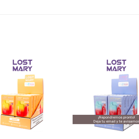
¡Repondremos pronto!
Deja tu email y te avisamo