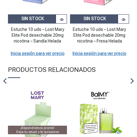
SIN STOCK
SIN STOCK
Estuche 10 uds – Lost Mary
Estuche 10 uds – Lost Mary
E
Elite Pod desechable 20mg
Elite Pod desechable 20mg
nicotina – Sandía Helada
nicotina – Fresa Helada
Inicia sesión para ver precio
Inicia sesión para ver precio
I
PRODUCTOS RELACIONADOS
¡Repondremos pronto!
Deja tu email y te avisamos