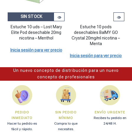
SIN STOCK
Estuche 10 pods desechables BalM
Es
Estuche 10 uds – Lost Mary
Estuche 10 pods
E
Elite Pod desechable 20mg
desechables BalMY GO
nicotina – Menthol
Crystal 20mg/ml nicotina –
Menta
Inicia sesión para ver precio
I
Inicia sesión para ver precio
Un nuevo concepto de distribución para un nuevo
concepto de profesionales
PEDIDO
SIN PEDIDO
ENVÍO URGENTE
INMEDIATO
MÍNIMO
Recibes tu pedido en
Hacer tu pedido es
Compra lo que
24/48 H.
fácil y rápido.
necesites.