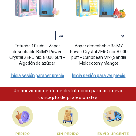
Estuche 10 uds - Vaper desechable BalMY Power Crystal ZERO nic. 
Vaper desechable BalMY Power Crys
Va
Estuche 10 uds – Vaper
Vaper desechable BalMY
desechable BalMY Power
Power Crystal ZERO nic. 8.000
Po
Crystal ZERO nic. 8.000 puff –
puff – Caribbean Mix (Sandia
Algodón de azúcar
Melocoton y Mango)
I
Inicia sesión para ver precio
Inicia sesión para ver precio
Un nuevo concepto de distribución para un nuevo
concepto de profesionales
PEDIDO
SIN PEDIDO
ENVÍO URGENTE