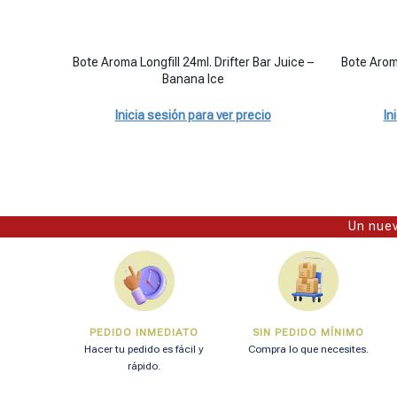
Bote Aroma Longfill 24ml. Drifter Bar Juice - Banana Ice can
Bote Aroma
Bote Aroma Longfill 24ml. Drifter Bar Juice –
Bote Aroma
Banana Ice
Inicia sesión para ver precio
In
Un nuev
PEDIDO INMEDIATO
SIN PEDIDO MÍNIMO
Hacer tu pedido es fácil y
Compra lo que necesites.
rápido.