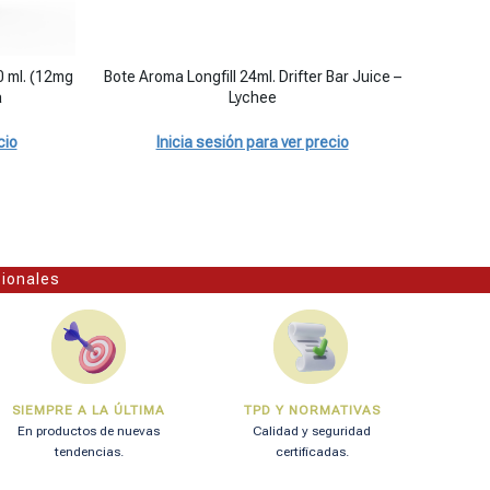
Bote Aroma Longfill 24ml. Drifter Bar Juice - Lychee canti
0 ml. (12mg
Bote Aroma Longfill 24ml. Drifter Bar Juice –
Bote Aro
a
Lychee
cio
Inicia sesión para ver precio
sionales
SIEMPRE A LA ÚLTIMA
TPD Y NORMATIVAS
En productos de nuevas
Calidad y seguridad
tendencias.
certificadas.