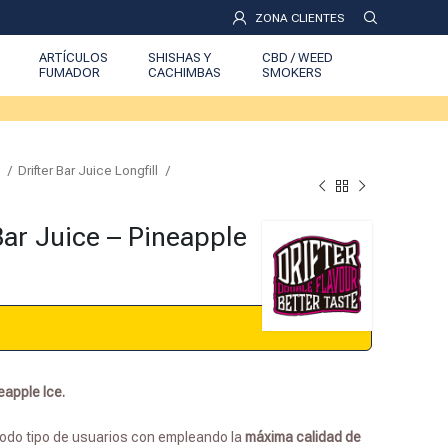
ZONA CLIENTES
ARTÍCULOS
SHISHAS Y
CBD / WEED
FUMADOR
CACHIMBAS
SMOKERS
l
Drifter Bar Juice Longfill
Bar Juice – Pineapple
eapple Ice.
todo tipo de usuarios con empleando la
máxima calidad de