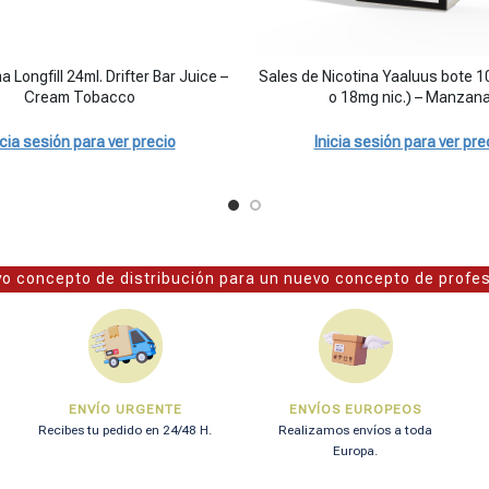
tidad
 Longfill 24ml. Drifter Bar Juice - Cream Tobacco cantidad
 Longfill 24ml. Drifter Bar Juice –
Sales de Nicotina Yaaluus bote 1
Cream Tobacco
o 18mg nic.) – Manzan
icia sesión para ver precio
Inicia sesión para ver pre
o concepto de distribución para un nuevo concepto de profe
ENVÍO URGENTE
ENVÍOS EUROPEOS
Recibes tu pedido en 24/48 H.
Realizamos envíos a toda
Europa.