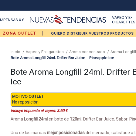
VAPEO Y E-
MPENSAS X €
CIGARETTES
|
ZONA OUTLET
QUIERO DISTRIBUIR VUESTROS PRODUCTOS
Inicio
Vapeo y E-cigarettes
Aroma concentrado
Aroma Longfil
Bote Aroma Longfill 24ml. Drifter Bar Juice – Pineapple Ice
Bote Aroma Longfill 24ml. Drifter 
Ice
MOTIVO OUTLET
No reposición
Incluye impuesto al vapeo:
3.60
€
Aroma
Longfill 24ml
en bote de
120ml
. Drifter Bar Juice
.
Sabor:
Pin
Una de las marcas
mejor posicionadas
del mercado, satisface a 