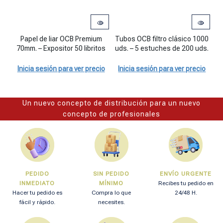
Papel de liar OCB Premium 70mm. - Expositor 50 libritos cantidad
Tubos OCB filtro clásico 1000 uds.
Ex
Papel de liar OCB Premium
Tubos OCB filtro clásico 1000
70mm. – Expositor 50 libritos
uds. – 5 estuches de 200 uds.
Inicia sesión para ver precio
Inicia sesión para ver precio
I
Un nuevo concepto de distribución para un nuevo
concepto de profesionales
PEDIDO
SIN PEDIDO
ENVÍO URGENTE
INMEDIATO
MÍNIMO
Recibes tu pedido en
Hacer tu pedido es
Compra lo que
24/48 H.
fácil y rápido.
necesites.