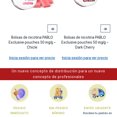
Bolsas de nicotina PABLO Exclusive pouches 50 mg/g - Chicle cant
Bolsas de nicotina PABLO Exclusiv
Bo
Bolsas de nicotina PABLO
Bolsas de nicotina PABLO
Exclusive pouches 50 mg/g –
Exclusive pouches 50 mg/g –
E
Chicle
Dark Cherry
Inicia sesión para ver precio
Inicia sesión para ver precio
I
Un nuevo concepto de distribución para un nuevo
concepto de profesionales
PEDIDO
SIN PEDIDO
ENVÍO URGENTE
INMEDIATO
MÍNIMO
Recibes tu pedido en