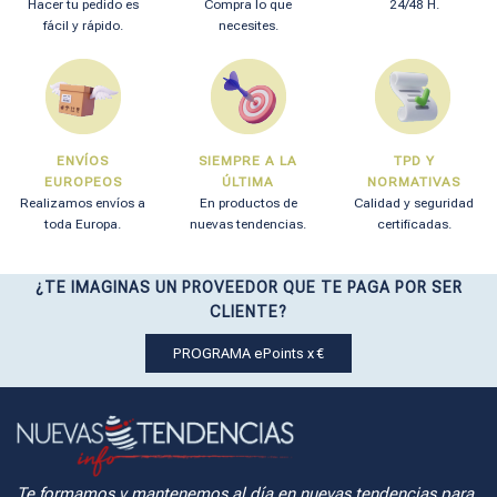
Hacer tu pedido es
Compra lo que
24/48 H.
fácil y rápido.
necesites.
ENVÍOS
SIEMPRE A LA
TPD Y
EUROPEOS
ÚLTIMA
NORMATIVAS
Realizamos envíos a
En productos de
Calidad y seguridad
toda Europa.
nuevas tendencias.
certificadas.
¿TE IMAGINAS UN PROVEEDOR QUE TE PAGA POR SER
CLIENTE?
PROGRAMA ePoints x €
Te formamos y mantenemos al día en nuevas tendencias para