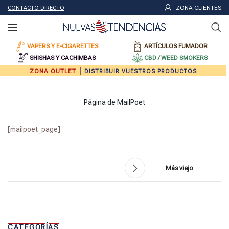
ZONA CLIENTES
CONTACTO DIRECTO
VAPERS Y E-CIGARETTES
ARTÍCULOS FUMADOR
SHISHAS Y CACHIMBAS
CBD / WEED SMOKERS
|
ZONA OUTLET
DISTRIBUIR VUESTROS PRODUCTOS
Página de MailPoet
[mailpoet_page]
Más viejo
CATEGORÍAS